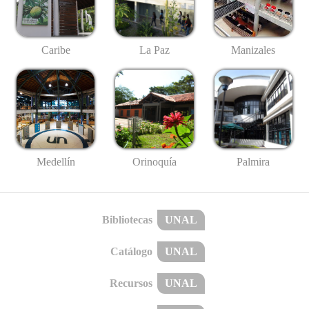
Caribe
La Paz
Manizales
Medellín
Palmira
Orinoquía
Bibliotecas
UNAL
Catálogo
UNAL
Recursos
UNAL