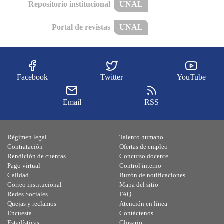
Repositorio institucional
UNAL
Portal de revistas
UNAL
Facebook
Twitter
YouTube
Email
RSS
Régimen legal
Talento humano
Contratación
Ofertas de empleo
Rendición de cuentas
Concurso docente
Pago virtual
Control interno
Calidad
Buzón de notificaciones
Correo institucional
Mapa del sitio
Redes Sociales
FAQ
Quejas y reclamos
Atención en línea
Encuesta
Contáctenos
Estadísticas
Glosario