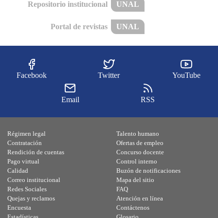
Repositorio institucional
UNAL
Portal de revistas
UNAL
Facebook
Twitter
YouTube
Email
RSS
Régimen legal
Talento humano
Contratación
Ofertas de empleo
Rendición de cuentas
Concurso docente
Pago virtual
Control interno
Calidad
Buzón de notificaciones
Correo institucional
Mapa del sitio
Redes Sociales
FAQ
Quejas y reclamos
Atención en línea
Encuesta
Contáctenos
Estadísticas
Glosario