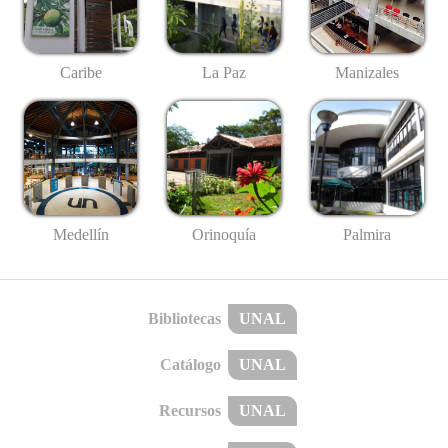
Caribe
La Paz
Manizales
Medellín
Palmira
Orinoquía
Bibliotecas
UNAL
Catálogo
UNAL
Recursos
UNAL