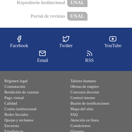
Repositorio institucional
UNAL
Portal de revistas
UNAL
Facebook
Twitter
YouTube
Email
RSS
Régimen legal
Talento humano
Contratación
Ofertas de empleo
Rendición de cuentas
Concurso docente
Pago virtual
Control interno
Calidad
Buzón de notificaciones
Correo institucional
Mapa del sitio
Redes Sociales
FAQ
Quejas y reclamos
Atención en línea
Encuesta
Contáctenos
Estadísticas
Glosario