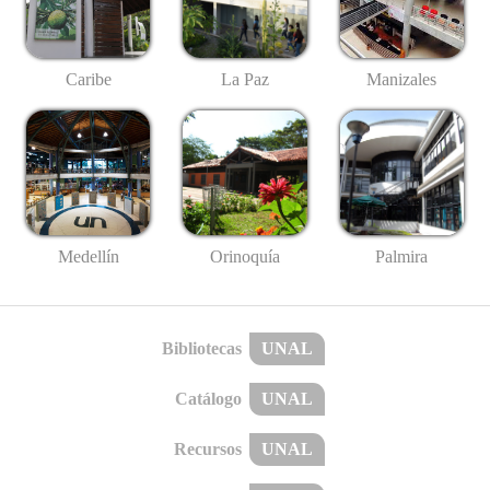
Caribe
La Paz
Manizales
Medellín
Palmira
Orinoquía
Bibliotecas
UNAL
Catálogo
UNAL
Recursos
UNAL