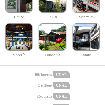
Caribe
La Paz
Manizales
Medellín
Palmira
Orinoquía
Bibliotecas
UNAL
Catálogo
UNAL
Recursos
UNAL