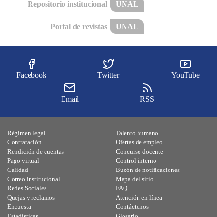
Repositorio institucional
UNAL
Portal de revistas
UNAL
Facebook
Twitter
YouTube
Email
RSS
Régimen legal
Talento humano
Contratación
Ofertas de empleo
Rendición de cuentas
Concurso docente
Pago virtual
Control interno
Calidad
Buzón de notificaciones
Correo institucional
Mapa del sitio
Redes Sociales
FAQ
Quejas y reclamos
Atención en línea
Encuesta
Contáctenos
Estadísticas
Glosario