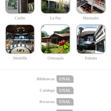
Caribe
La Paz
Manizales
Medellín
Palmira
Orinoquía
Bibliotecas
UNAL
Catálogo
UNAL
Recursos
UNAL