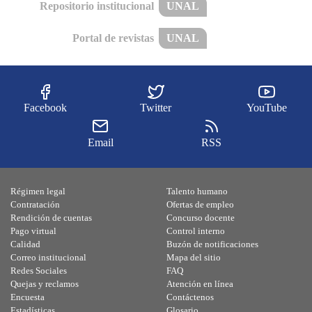
Repositorio institucional
UNAL
Portal de revistas
UNAL
Facebook
Twitter
YouTube
Email
RSS
Régimen legal
Talento humano
Contratación
Ofertas de empleo
Rendición de cuentas
Concurso docente
Pago virtual
Control interno
Calidad
Buzón de notificaciones
Correo institucional
Mapa del sitio
Redes Sociales
FAQ
Quejas y reclamos
Atención en línea
Encuesta
Contáctenos
Estadísticas
Glosario