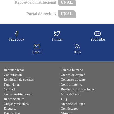
Repositorio institucional
UNAL
Portal de revistas
UNAL
Facebook
Twitter
YouTube
Email
RSS
Régimen legal
Talento humano
Contratación
Ofertas de empleo
Rendición de cuentas
Concurso docente
Pago virtual
Control interno
Calidad
Buzón de notificaciones
Correo institucional
Mapa del sitio
Redes Sociales
FAQ
Quejas y reclamos
Atención en línea
Encuesta
Contáctenos
Estadísticas
Glosario