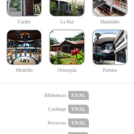
Caribe
La Paz
Manizales
Medellín
Palmira
Orinoquía
Bibliotecas
UNAL
Catálogo
UNAL
Recursos
UNAL