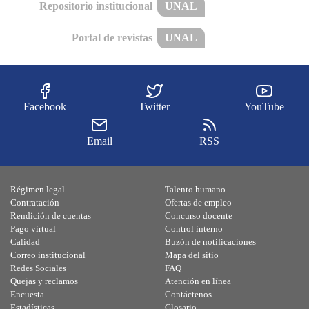
Repositorio institucional
UNAL
Portal de revistas
UNAL
Facebook
Twitter
YouTube
Email
RSS
Régimen legal
Talento humano
Contratación
Ofertas de empleo
Rendición de cuentas
Concurso docente
Pago virtual
Control interno
Calidad
Buzón de notificaciones
Correo institucional
Mapa del sitio
Redes Sociales
FAQ
Quejas y reclamos
Atención en línea
Encuesta
Contáctenos
Estadísticas
Glosario