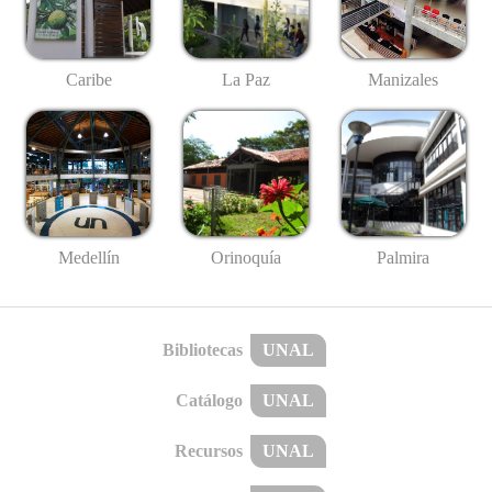
Caribe
La Paz
Manizales
Medellín
Palmira
Orinoquía
Bibliotecas
UNAL
Catálogo
UNAL
Recursos
UNAL