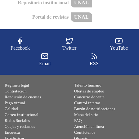
Repositorio institucional
UNAL
Portal de revistas
UNAL
Facebook
Twitter
YouTube
Email
RSS
Régimen legal
Talento humano
Contratación
Ofertas de empleo
Rendición de cuentas
Concurso docente
Pago virtual
Control interno
Calidad
Buzón de notificaciones
Correo institucional
Mapa del sitio
Redes Sociales
FAQ
Quejas y reclamos
Atención en línea
Encuesta
Contáctenos
Estadísticas
Glosario