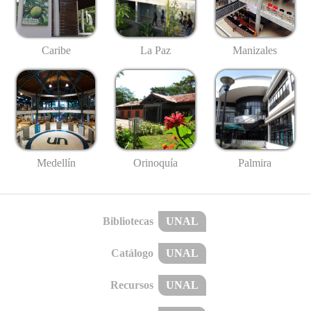
Caribe
La Paz
Manizales
Medellín
Palmira
Orinoquía
Bibliotecas
UNAL
Catálogo
UNAL
Recursos
UNAL