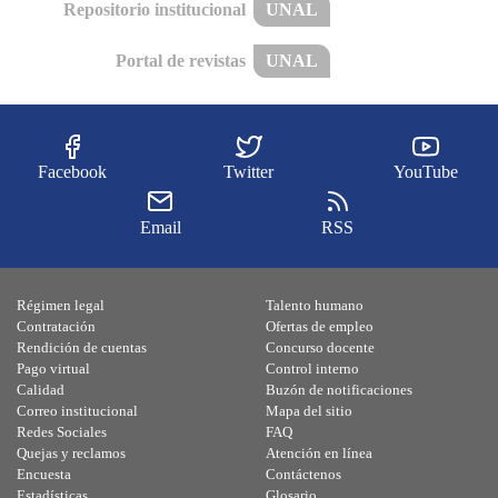
Repositorio institucional
UNAL
Portal de revistas
UNAL
Facebook
Twitter
YouTube
Email
RSS
Régimen legal
Talento humano
Contratación
Ofertas de empleo
Rendición de cuentas
Concurso docente
Pago virtual
Control interno
Calidad
Buzón de notificaciones
Correo institucional
Mapa del sitio
Redes Sociales
FAQ
Quejas y reclamos
Atención en línea
Encuesta
Contáctenos
Estadísticas
Glosario