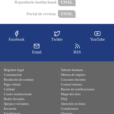
Repositorio institucional
UNAL
Portal de revistas
UNAL
Facebook
Twitter
YouTube
Email
RSS
Régimen legal
Talento humano
Contratación
Ofertas de empleo
Rendición de cuentas
Concurso docente
Pago virtual
Control interno
Calidad
Buzón de notificaciones
Correo institucional
Mapa del sitio
Redes Sociales
FAQ
Quejas y reclamos
Atención en línea
Encuesta
Contáctenos
Estadísticas
Glosario