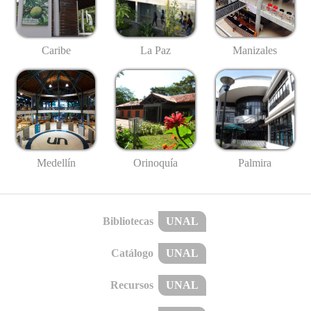
Caribe
La Paz
Manizales
Medellín
Palmira
Orinoquía
Bibliotecas
UNAL
Catálogo
UNAL
Recursos
UNAL