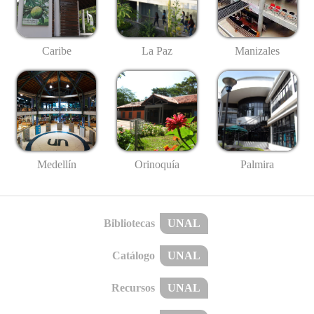
Caribe
La Paz
Manizales
Medellín
Palmira
Orinoquía
Bibliotecas
UNAL
Catálogo
UNAL
Recursos
UNAL