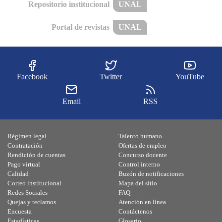
Repositorio institucional
UNAL
Portal de revistas
UNAL
Facebook
Twitter
YouTube
Email
RSS
Régimen legal
Talento humano
Contratación
Ofertas de empleo
Rendición de cuentas
Concurso docente
Pago virtual
Control interno
Calidad
Buzón de notificaciones
Correo institucional
Mapa del sitio
Redes Sociales
FAQ
Quejas y reclamos
Atención en línea
Encuesta
Contáctenos
Estadísticas
Glosario