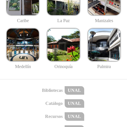
Caribe
La Paz
Manizales
Medellín
Palmira
Orinoquía
Bibliotecas
UNAL
Catálogo
UNAL
Recursos
UNAL