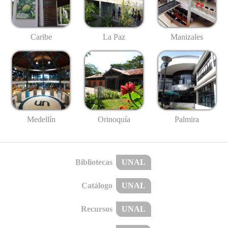
Caribe
La Paz
Manizales
Medellín
Palmira
Orinoquía
Bibliotecas
UNAL
Catálogo
UNAL
Recursos
UNAL