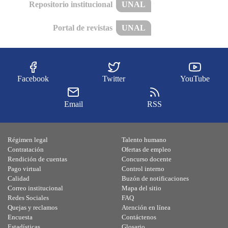
Repositorio institucional
UNAL
Portal de revistas
UNAL
Facebook
Twitter
YouTube
Email
RSS
Régimen legal
Talento humano
Contratación
Ofertas de empleo
Rendición de cuentas
Concurso docente
Pago virtual
Control interno
Calidad
Buzón de notificaciones
Correo institucional
Mapa del sitio
Redes Sociales
FAQ
Quejas y reclamos
Atención en línea
Encuesta
Contáctenos
Estadísticas
Glosario