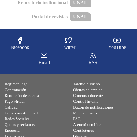
Repositorio institucional
UNAL
Portal de revistas
UNAL
Facebook
Twitter
YouTube
Email
RSS
Régimen legal
Talento humano
Contratación
Ofertas de empleo
Rendición de cuentas
Concurso docente
Pago virtual
Control interno
Calidad
Buzón de notificaciones
Correo institucional
Mapa del sitio
Redes Sociales
FAQ
Quejas y reclamos
Atención en línea
Encuesta
Contáctenos
Estadísticas
Glosario