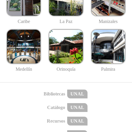
Caribe
La Paz
Manizales
Medellín
Palmira
Orinoquía
Bibliotecas
UNAL
Catálogo
UNAL
Recursos
UNAL