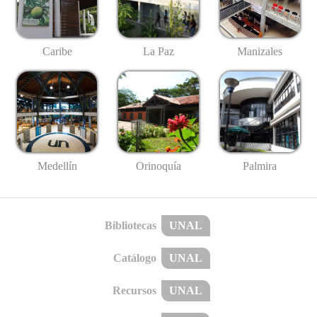
Caribe
La Paz
Manizales
Medellín
Palmira
Orinoquía
Bibliotecas
UNAL
Catálogo
UNAL
Recursos
UNAL