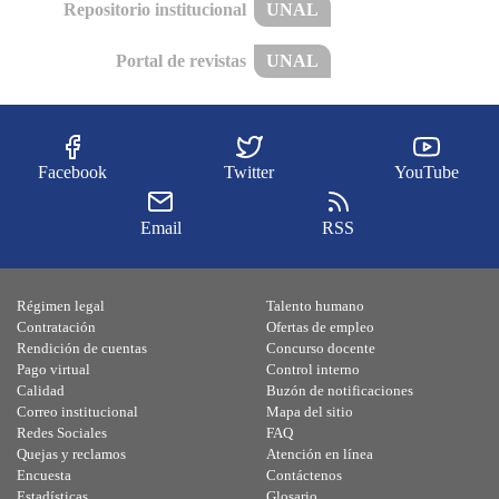
Repositorio institucional
UNAL
Portal de revistas
UNAL
Facebook
Twitter
YouTube
Email
RSS
Régimen legal
Talento humano
Contratación
Ofertas de empleo
Rendición de cuentas
Concurso docente
Pago virtual
Control interno
Calidad
Buzón de notificaciones
Correo institucional
Mapa del sitio
Redes Sociales
FAQ
Quejas y reclamos
Atención en línea
Encuesta
Contáctenos
Estadísticas
Glosario