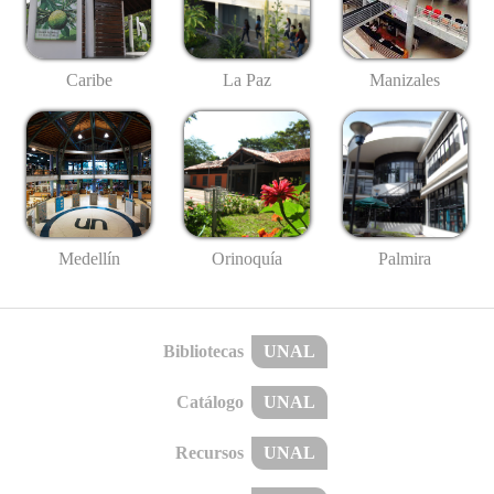
Caribe
La Paz
Manizales
Medellín
Palmira
Orinoquía
Bibliotecas
UNAL
Catálogo
UNAL
Recursos
UNAL