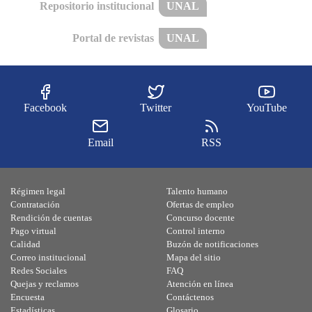
Repositorio institucional
UNAL
Portal de revistas
UNAL
Facebook
Twitter
YouTube
Email
RSS
Régimen legal
Talento humano
Contratación
Ofertas de empleo
Rendición de cuentas
Concurso docente
Pago virtual
Control interno
Calidad
Buzón de notificaciones
Correo institucional
Mapa del sitio
Redes Sociales
FAQ
Quejas y reclamos
Atención en línea
Encuesta
Contáctenos
Estadísticas
Glosario