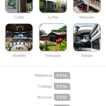
Caribe
La Paz
Manizales
Medellín
Palmira
Orinoquía
Bibliotecas
UNAL
Catálogo
UNAL
Recursos
UNAL