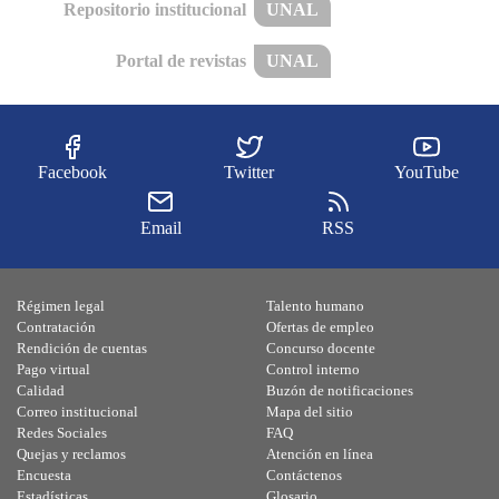
Repositorio institucional
UNAL
Portal de revistas
UNAL
Facebook
Twitter
YouTube
Email
RSS
Régimen legal
Talento humano
Contratación
Ofertas de empleo
Rendición de cuentas
Concurso docente
Pago virtual
Control interno
Calidad
Buzón de notificaciones
Correo institucional
Mapa del sitio
Redes Sociales
FAQ
Quejas y reclamos
Atención en línea
Encuesta
Contáctenos
Estadísticas
Glosario