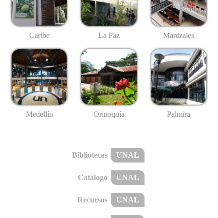
Caribe
La Paz
Manizales
Medellín
Palmira
Orinoquía
Bibliotecas
UNAL
Catálogo
UNAL
Recursos
UNAL