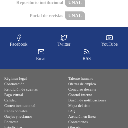
Repositorio institucional
UNAL
Portal de revistas
UNAL
Facebook
Twitter
YouTube
Email
RSS
Régimen legal
Talento humano
Contratación
Ofertas de empleo
Rendición de cuentas
Concurso docente
Pago virtual
Control interno
Calidad
Buzón de notificaciones
Correo institucional
Mapa del sitio
Redes Sociales
FAQ
Quejas y reclamos
Atención en línea
Encuesta
Contáctenos
Estadísticas
Glosario