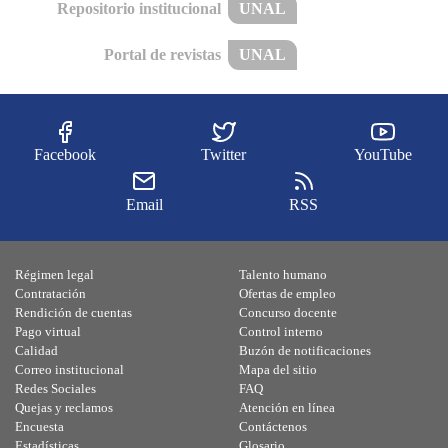
Repositorio institucional
UNAL
Portal de revistas
UNAL
Facebook
Twitter
YouTube
Email
RSS
Régimen legal
Talento humano
Contratación
Ofertas de empleo
Rendición de cuentas
Concurso docente
Pago virtual
Control interno
Calidad
Buzón de notificaciones
Correo institucional
Mapa del sitio
Redes Sociales
FAQ
Quejas y reclamos
Atención en línea
Encuesta
Contáctenos
Estadísticas
Glosario