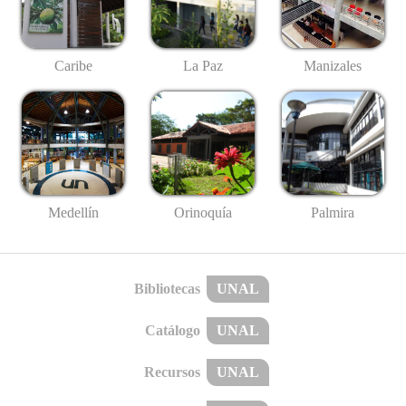
Caribe
La Paz
Manizales
Medellín
Palmira
Orinoquía
Bibliotecas
UNAL
Catálogo
UNAL
Recursos
UNAL