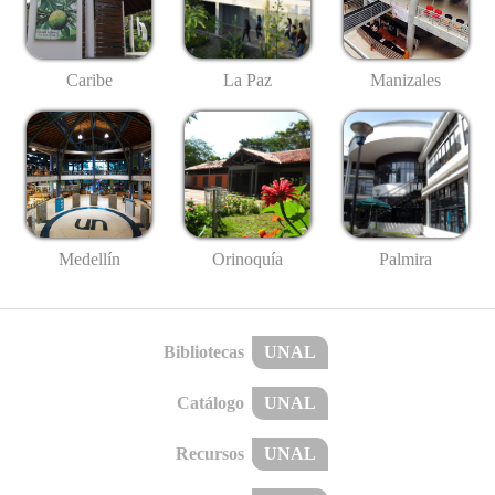
Caribe
La Paz
Manizales
Medellín
Palmira
Orinoquía
Bibliotecas
UNAL
Catálogo
UNAL
Recursos
UNAL