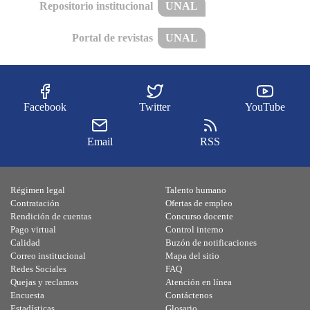
Repositorio institucional
UNAL
Portal de revistas
UNAL
Facebook
Twitter
YouTube
Email
RSS
Régimen legal
Talento humano
Contratación
Ofertas de empleo
Rendición de cuentas
Concurso docente
Pago virtual
Control interno
Calidad
Buzón de notificaciones
Correo institucional
Mapa del sitio
Redes Sociales
FAQ
Quejas y reclamos
Atención en línea
Encuesta
Contáctenos
Estadísticas
Glosario