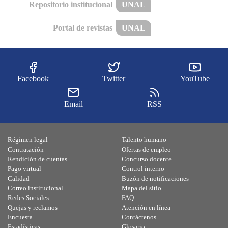
Repositorio institucional
UNAL
Portal de revistas
UNAL
Facebook
Twitter
YouTube
Email
RSS
Régimen legal
Talento humano
Contratación
Ofertas de empleo
Rendición de cuentas
Concurso docente
Pago virtual
Control interno
Calidad
Buzón de notificaciones
Correo institucional
Mapa del sitio
Redes Sociales
FAQ
Quejas y reclamos
Atención en línea
Encuesta
Contáctenos
Estadísticas
Glosario