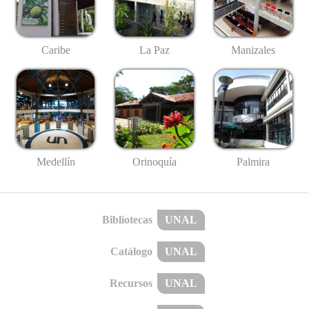
Caribe
La Paz
Manizales
Medellín
Palmira
Orinoquía
Bibliotecas
UNAL
Catálogo
UNAL
Recursos
UNAL