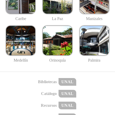
Caribe
La Paz
Manizales
Medellín
Palmira
Orinoquía
Bibliotecas
UNAL
Catálogo
UNAL
Recursos
UNAL