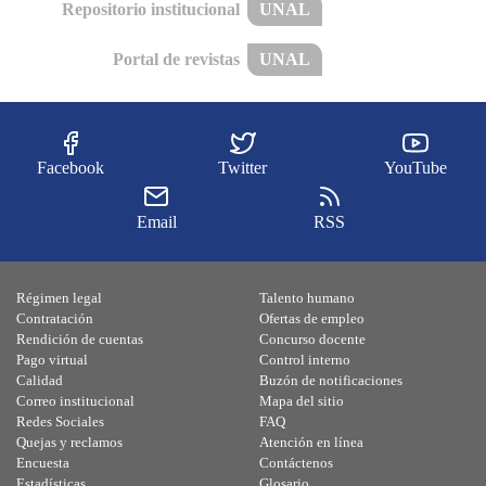
Repositorio institucional
UNAL
Portal de revistas
UNAL
Facebook
Twitter
YouTube
Email
RSS
Régimen legal
Talento humano
Contratación
Ofertas de empleo
Rendición de cuentas
Concurso docente
Pago virtual
Control interno
Calidad
Buzón de notificaciones
Correo institucional
Mapa del sitio
Redes Sociales
FAQ
Quejas y reclamos
Atención en línea
Encuesta
Contáctenos
Estadísticas
Glosario