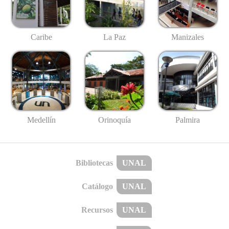
Caribe
La Paz
Manizales
Medellín
Palmira
Orinoquía
Bibliotecas
UNAL
Catálogo
UNAL
Recursos
UNAL