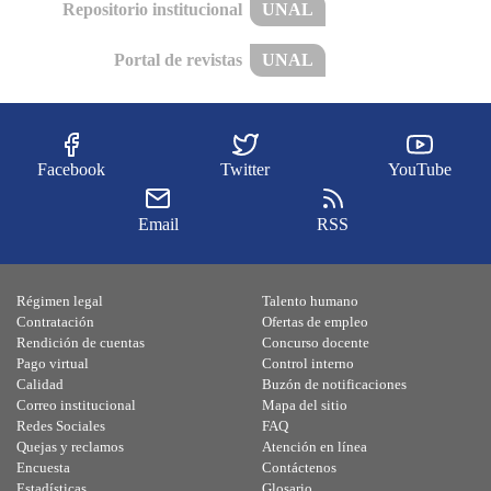
Repositorio institucional
UNAL
Portal de revistas
UNAL
Facebook
Twitter
YouTube
Email
RSS
Régimen legal
Talento humano
Contratación
Ofertas de empleo
Rendición de cuentas
Concurso docente
Pago virtual
Control interno
Calidad
Buzón de notificaciones
Correo institucional
Mapa del sitio
Redes Sociales
FAQ
Quejas y reclamos
Atención en línea
Encuesta
Contáctenos
Estadísticas
Glosario