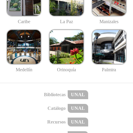
Caribe
La Paz
Manizales
Medellín
Palmira
Orinoquía
Bibliotecas
UNAL
Catálogo
UNAL
Recursos
UNAL