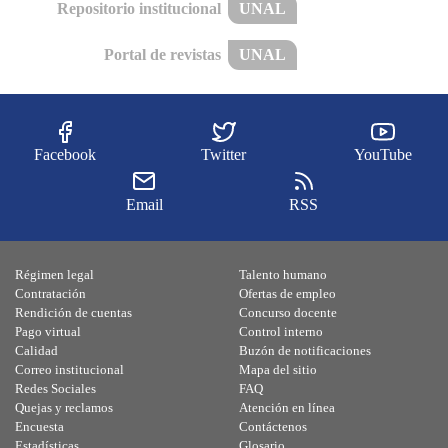
Repositorio institucional
UNAL
Portal de revistas
UNAL
Facebook
Twitter
YouTube
Email
RSS
Régimen legal
Talento humano
Contratación
Ofertas de empleo
Rendición de cuentas
Concurso docente
Pago virtual
Control interno
Calidad
Buzón de notificaciones
Correo institucional
Mapa del sitio
Redes Sociales
FAQ
Quejas y reclamos
Atención en línea
Encuesta
Contáctenos
Estadísticas
Glosario