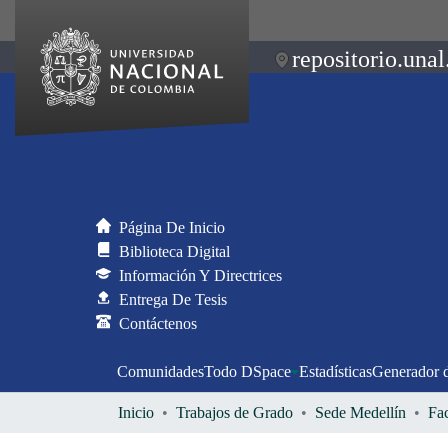
repositorio.unal
Página De Inicio
Biblioteca Digital
Información Y Directrices
Entrega De Tesis
Contáctenos
Comunidades
Todo DSpace
Estadísticas
Generador 
Inicio
Trabajos de Grado
Sede Medellín
Fa