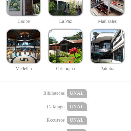
Caribe
La Paz
Manizales
Medellín
Palmira
Orinoquía
Bibliotecas
UNAL
Catálogo
UNAL
Recursos
UNAL