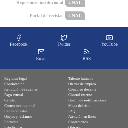
Repositorio institucional
UNAL
Portal de revistas
UNAL
Facebook
Twitter
YouTube
Email
RSS
Régimen legal
Talento humano
Contratación
Ofertas de empleo
Rendición de cuentas
Concurso docente
Pago virtual
Control interno
Calidad
Buzón de notificaciones
Correo institucional
Mapa del sitio
Redes Sociales
FAQ
Quejas y reclamos
Atención en línea
Encuesta
Contáctenos
Estadísticas
Glosario