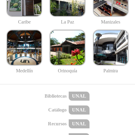
Caribe
La Paz
Manizales
Medellín
Palmira
Orinoquía
Bibliotecas
UNAL
Catálogo
UNAL
Recursos
UNAL