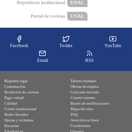
Repositorio institucional
UNAL
Portal de revistas
UNAL
Facebook
Twitter
YouTube
Email
RSS
Régimen legal
Talento humano
Contratación
Ofertas de empleo
Rendición de cuentas
Concurso docente
Pago virtual
Control interno
Calidad
Buzón de notificaciones
Correo institucional
Mapa del sitio
Redes Sociales
FAQ
Quejas y reclamos
Atención en línea
Encuesta
Contáctenos
Estadísticas
Glosario