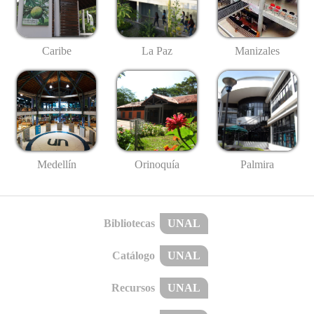
Caribe
La Paz
Manizales
Medellín
Palmira
Orinoquía
Bibliotecas
UNAL
Catálogo
UNAL
Recursos
UNAL