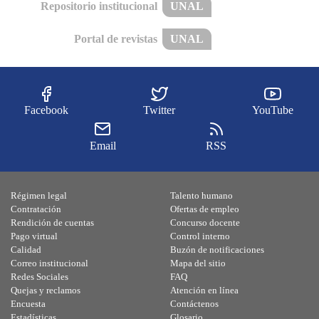
Repositorio institucional
UNAL
Portal de revistas
UNAL
Facebook
Twitter
YouTube
Email
RSS
Régimen legal
Talento humano
Contratación
Ofertas de empleo
Rendición de cuentas
Concurso docente
Pago virtual
Control interno
Calidad
Buzón de notificaciones
Correo institucional
Mapa del sitio
Redes Sociales
FAQ
Quejas y reclamos
Atención en línea
Encuesta
Contáctenos
Estadísticas
Glosario