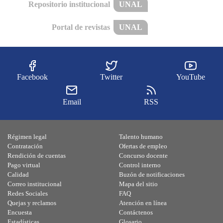
Repositorio institucional
UNAL
Portal de revistas
UNAL
Facebook
Twitter
YouTube
Email
RSS
Régimen legal
Talento humano
Contratación
Ofertas de empleo
Rendición de cuentas
Concurso docente
Pago virtual
Control interno
Calidad
Buzón de notificaciones
Correo institucional
Mapa del sitio
Redes Sociales
FAQ
Quejas y reclamos
Atención en línea
Encuesta
Contáctenos
Estadísticas
Glosario