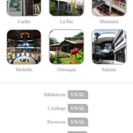
Caribe
La Paz
Manizales
Medellín
Palmira
Orinoquía
Bibliotecas
UNAL
Catálogo
UNAL
Recursos
UNAL