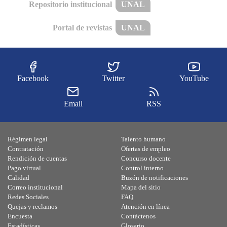
Repositorio institucional
UNAL
Portal de revistas
UNAL
Facebook
Twitter
YouTube
Email
RSS
Régimen legal
Talento humano
Contratación
Ofertas de empleo
Rendición de cuentas
Concurso docente
Pago virtual
Control interno
Calidad
Buzón de notificaciones
Correo institucional
Mapa del sitio
Redes Sociales
FAQ
Quejas y reclamos
Atención en línea
Encuesta
Contáctenos
Estadísticas
Glosario