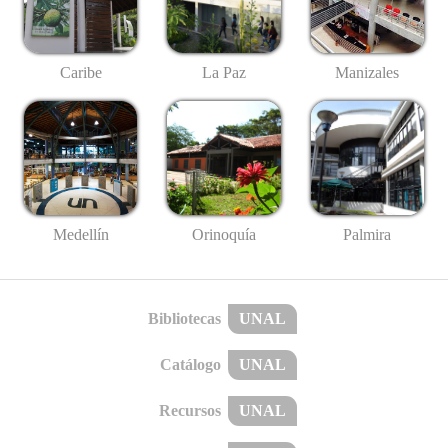
Caribe
La Paz
Manizales
Medellín
Palmira
Orinoquía
Bibliotecas
UNAL
Catálogo
UNAL
Recursos
UNAL