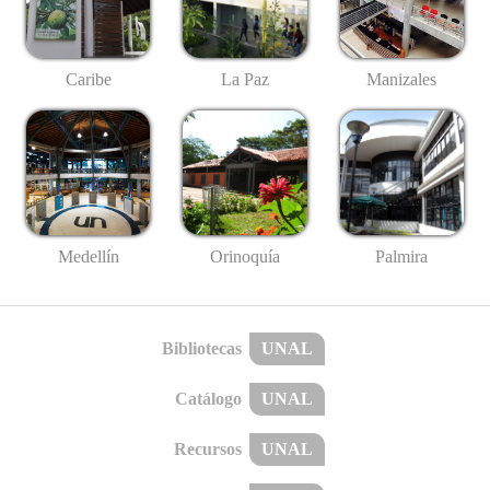
Caribe
La Paz
Manizales
Medellín
Palmira
Orinoquía
Bibliotecas
UNAL
Catálogo
UNAL
Recursos
UNAL