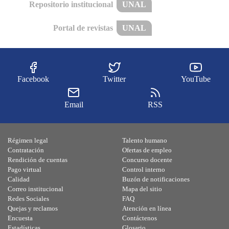
Repositorio institucional
UNAL
Portal de revistas
UNAL
Facebook
Twitter
YouTube
Email
RSS
Régimen legal
Talento humano
Contratación
Ofertas de empleo
Rendición de cuentas
Concurso docente
Pago virtual
Control interno
Calidad
Buzón de notificaciones
Correo institucional
Mapa del sitio
Redes Sociales
FAQ
Quejas y reclamos
Atención en línea
Encuesta
Contáctenos
Estadísticas
Glosario