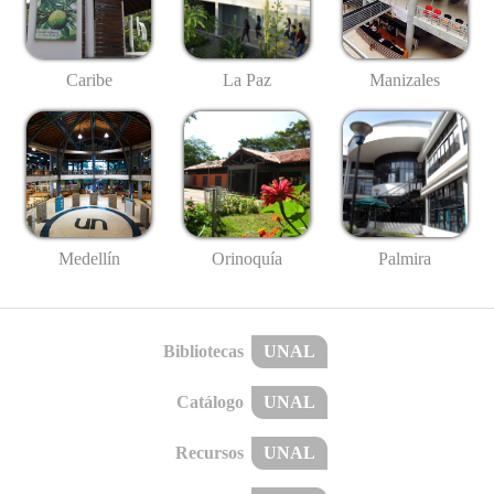
Caribe
La Paz
Manizales
Medellín
Palmira
Orinoquía
Bibliotecas
UNAL
Catálogo
UNAL
Recursos
UNAL