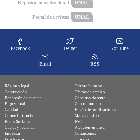
Repositorio institucional
UNAL
Portal de revistas
UNAL
Facebook
Twitter
YouTube
Email
RSS
Régimen legal
Talento humano
Contratación
Ofertas de empleo
Rendición de cuentas
Concurso docente
Pago virtual
Control interno
Calidad
Buzón de notificaciones
Correo institucional
Mapa del sitio
Redes Sociales
FAQ
Quejas y reclamos
Atención en línea
Encuesta
Contáctenos
Estadísticas
Glosario