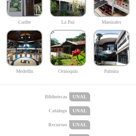
Caribe
La Paz
Manizales
Medellín
Palmira
Orinoquía
Bibliotecas
UNAL
Catálogo
UNAL
Recursos
UNAL