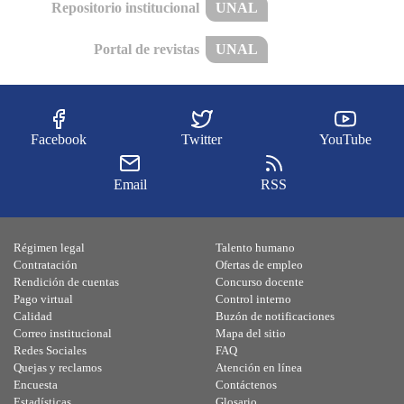
Repositorio institucional
UNAL
Portal de revistas
UNAL
Facebook
Twitter
YouTube
Email
RSS
Régimen legal
Talento humano
Contratación
Ofertas de empleo
Rendición de cuentas
Concurso docente
Pago virtual
Control interno
Calidad
Buzón de notificaciones
Correo institucional
Mapa del sitio
Redes Sociales
FAQ
Quejas y reclamos
Atención en línea
Encuesta
Contáctenos
Estadísticas
Glosario