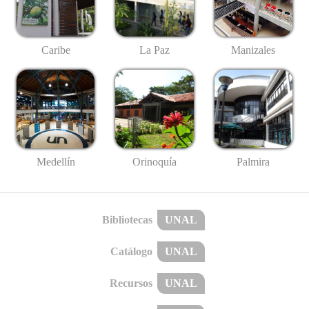
Caribe
La Paz
Manizales
Medellín
Palmira
Orinoquía
Bibliotecas
UNAL
Catálogo
UNAL
Recursos
UNAL