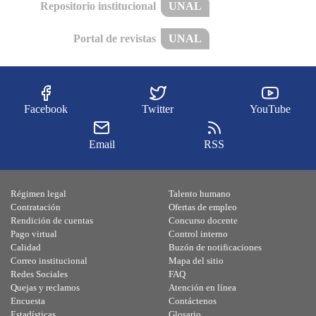
Repositorio institucional
UNAL
Portal de revistas
UNAL
Facebook
Twitter
YouTube
Email
RSS
Régimen legal
Talento humano
Contratación
Ofertas de empleo
Rendición de cuentas
Concurso docente
Pago virtual
Control interno
Calidad
Buzón de notificaciones
Correo institucional
Mapa del sitio
Redes Sociales
FAQ
Quejas y reclamos
Atención en línea
Encuesta
Contáctenos
Estadísticas
Glosario