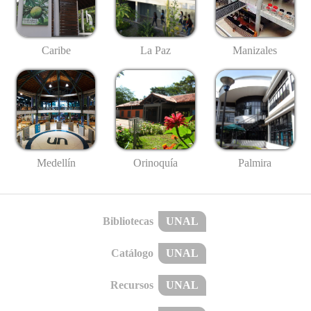
Caribe
La Paz
Manizales
Medellín
Palmira
Orinoquía
Bibliotecas
UNAL
Catálogo
UNAL
Recursos
UNAL