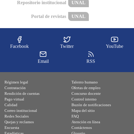
Repositorio institucional
UNAL
Portal de revistas
UNAL
Facebook
Twitter
YouTube
Email
RSS
Régimen legal
Talento humano
Contratación
Ofertas de empleo
Rendición de cuentas
Concurso docente
Pago virtual
Control interno
Calidad
Buzón de notificaciones
Correo institucional
Mapa del sitio
Redes Sociales
FAQ
Quejas y reclamos
Atención en línea
Encuesta
Contáctenos
Estadísticas
Glosario