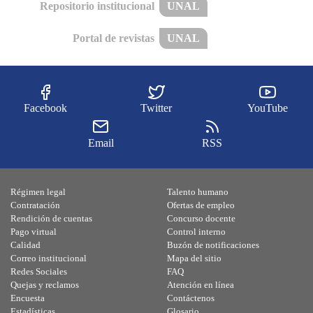
Repositorio institucional
UNAL
Portal de revistas
UNAL
Facebook
Twitter
YouTube
Email
RSS
Régimen legal
Talento humano
Contratación
Ofertas de empleo
Rendición de cuentas
Concurso docente
Pago virtual
Control interno
Calidad
Buzón de notificaciones
Correo institucional
Mapa del sitio
Redes Sociales
FAQ
Quejas y reclamos
Atención en línea
Encuesta
Contáctenos
Estadísticas
Glosario