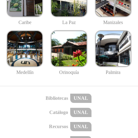
Caribe
La Paz
Manizales
Medellín
Palmira
Orinoquía
Bibliotecas
UNAL
Catálogo
UNAL
Recursos
UNAL