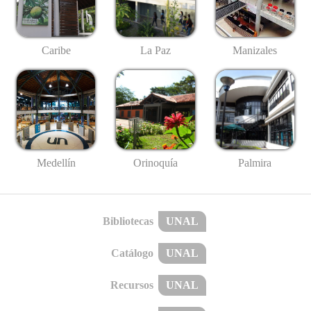
Caribe
La Paz
Manizales
Medellín
Palmira
Orinoquía
Bibliotecas
UNAL
Catálogo
UNAL
Recursos
UNAL