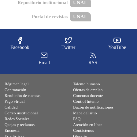
Repositorio institucional
UNAL
Portal de revistas
UNAL
Facebook
Twitter
YouTube
Email
RSS
Régimen legal
Talento humano
Contratación
Ofertas de empleo
Rendición de cuentas
Concurso docente
Pago virtual
Control interno
Calidad
Buzón de notificaciones
Correo institucional
Mapa del sitio
Redes Sociales
FAQ
Quejas y reclamos
Atención en línea
Encuesta
Contáctenos
Estadísticas
Glosario