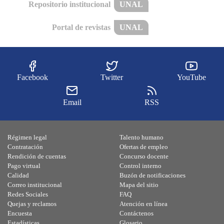
Repositorio institucional
UNAL
Portal de revistas
UNAL
Facebook
Twitter
YouTube
Email
RSS
Régimen legal
Talento humano
Contratación
Ofertas de empleo
Rendición de cuentas
Concurso docente
Pago virtual
Control interno
Calidad
Buzón de notificaciones
Correo institucional
Mapa del sitio
Redes Sociales
FAQ
Quejas y reclamos
Atención en línea
Encuesta
Contáctenos
Estadísticas
Glosario