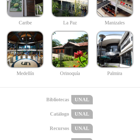
Caribe
La Paz
Manizales
Medellín
Palmira
Orinoquía
Bibliotecas
UNAL
Catálogo
UNAL
Recursos
UNAL