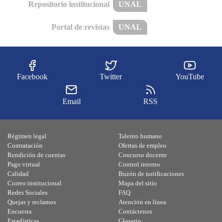
Repositorio institucional
UNAL
Portal de revistas
UNAL
Facebook
Twitter
YouTube
Email
RSS
Régimen legal
Talento humano
Contratación
Ofertas de empleo
Rendición de cuentas
Concurso docente
Pago virtual
Control interno
Calidad
Buzón de notificaciones
Correo institucional
Mapa del sitio
Redes Sociales
FAQ
Quejas y reclamos
Atención en línea
Encuesta
Contáctenos
Estadísticas
Glosario