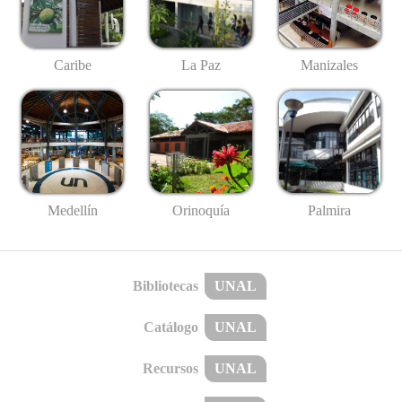
Caribe
La Paz
Manizales
Medellín
Palmira
Orinoquía
Bibliotecas
UNAL
Catálogo
UNAL
Recursos
UNAL