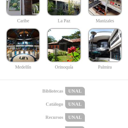
Caribe
La Paz
Manizales
Medellín
Palmira
Orinoquía
Bibliotecas
UNAL
Catálogo
UNAL
Recursos
UNAL