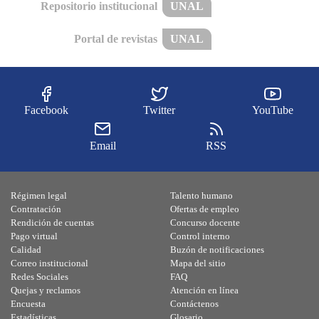
Repositorio institucional
UNAL
Portal de revistas
UNAL
Facebook
Twitter
YouTube
Email
RSS
Régimen legal
Talento humano
Contratación
Ofertas de empleo
Rendición de cuentas
Concurso docente
Pago virtual
Control interno
Calidad
Buzón de notificaciones
Correo institucional
Mapa del sitio
Redes Sociales
FAQ
Quejas y reclamos
Atención en línea
Encuesta
Contáctenos
Estadísticas
Glosario