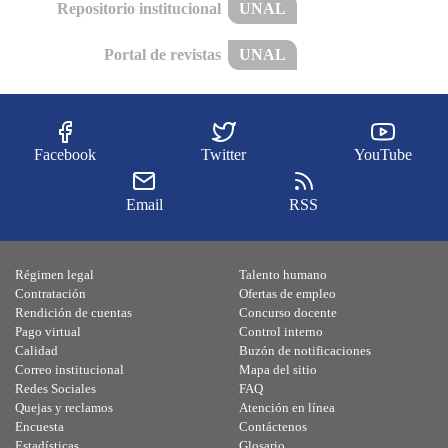
Repositorio institucional
UNAL
Portal de revistas
UNAL
Facebook
Twitter
YouTube
Email
RSS
Régimen legal
Talento humano
Contratación
Ofertas de empleo
Rendición de cuentas
Concurso docente
Pago virtual
Control interno
Calidad
Buzón de notificaciones
Correo institucional
Mapa del sitio
Redes Sociales
FAQ
Quejas y reclamos
Atención en línea
Encuesta
Contáctenos
Estadísticas
Glosario