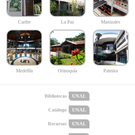
Caribe
La Paz
Manizales
Medellín
Palmira
Orinoquía
Bibliotecas
UNAL
Catálogo
UNAL
Recursos
UNAL