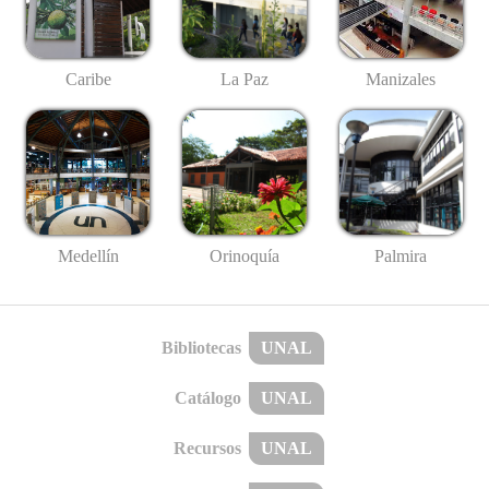
Caribe
La Paz
Manizales
Medellín
Palmira
Orinoquía
Bibliotecas
UNAL
Catálogo
UNAL
Recursos
UNAL