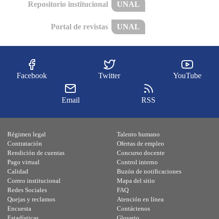
Repositorio institucional
UNAL
Portal de revistas
UNAL
Facebook
Twitter
YouTube
Email
RSS
Régimen legal
Talento humano
Contratación
Ofertas de empleo
Rendición de cuentas
Concurso docente
Pago virtual
Control interno
Calidad
Buzón de notificaciones
Correo institucional
Mapa del sitio
Redes Sociales
FAQ
Quejas y reclamos
Atención en línea
Encuesta
Contáctenos
Estadísticas
Glosario