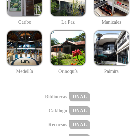
Caribe
La Paz
Manizales
Medellín
Palmira
Orinoquía
Bibliotecas
UNAL
Catálogo
UNAL
Recursos
UNAL