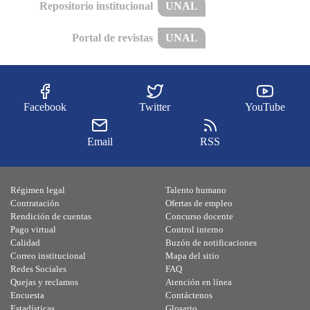
Repositorio institucional
UNAL
Portal de revistas
UNAL
Facebook
Twitter
YouTube
Email
RSS
Régimen legal
Talento humano
Contratación
Ofertas de empleo
Rendición de cuentas
Concurso docente
Pago virtual
Control interno
Calidad
Buzón de notificaciones
Correo institucional
Mapa del sitio
Redes Sociales
FAQ
Quejas y reclamos
Atención en línea
Encuesta
Contáctenos
Estadísticas
Glosario