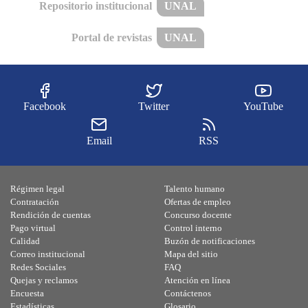
Repositorio institucional
UNAL
Portal de revistas
UNAL
Facebook
Twitter
YouTube
Email
RSS
Régimen legal
Talento humano
Contratación
Ofertas de empleo
Rendición de cuentas
Concurso docente
Pago virtual
Control interno
Calidad
Buzón de notificaciones
Correo institucional
Mapa del sitio
Redes Sociales
FAQ
Quejas y reclamos
Atención en línea
Encuesta
Contáctenos
Estadísticas
Glosario