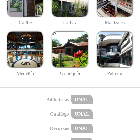
Caribe
La Paz
Manizales
Medellín
Palmira
Orinoquía
Bibliotecas
UNAL
Catálogo
UNAL
Recursos
UNAL