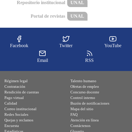
Repositorio institucional
UNAL
Portal de revistas
UNAL
Facebook
Twitter
YouTube
Email
RSS
Régimen legal
Talento humano
Contratación
Ofertas de empleo
Rendición de cuentas
Concurso docente
Pago virtual
Control interno
Calidad
Buzón de notificaciones
Correo institucional
Mapa del sitio
Redes Sociales
FAQ
Quejas y reclamos
Atención en línea
Encuesta
Contáctenos
Estadísticas
Glosario