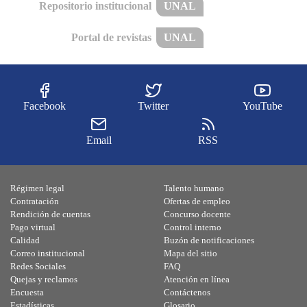
Repositorio institucional
UNAL
Portal de revistas
UNAL
Facebook
Twitter
YouTube
Email
RSS
Régimen legal
Talento humano
Contratación
Ofertas de empleo
Rendición de cuentas
Concurso docente
Pago virtual
Control interno
Calidad
Buzón de notificaciones
Correo institucional
Mapa del sitio
Redes Sociales
FAQ
Quejas y reclamos
Atención en línea
Encuesta
Contáctenos
Estadísticas
Glosario