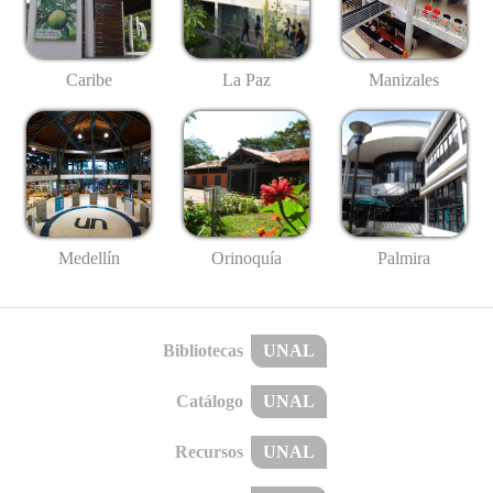
Caribe
La Paz
Manizales
Medellín
Palmira
Orinoquía
Bibliotecas
UNAL
Catálogo
UNAL
Recursos
UNAL