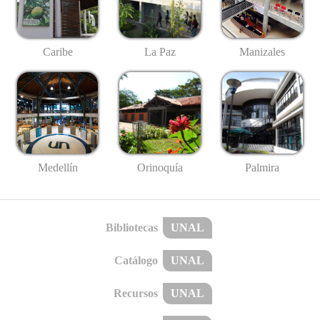
Caribe
La Paz
Manizales
Medellín
Palmira
Orinoquía
Bibliotecas
UNAL
Catálogo
UNAL
Recursos
UNAL