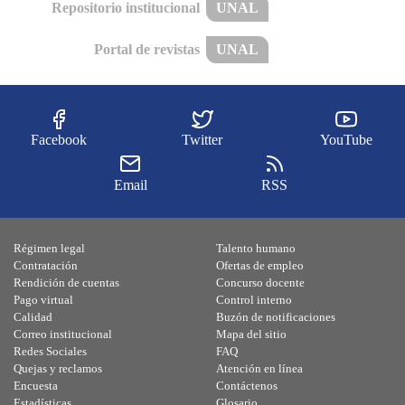
Repositorio institucional
UNAL
Portal de revistas
UNAL
Facebook
Twitter
YouTube
Email
RSS
Régimen legal
Talento humano
Contratación
Ofertas de empleo
Rendición de cuentas
Concurso docente
Pago virtual
Control interno
Calidad
Buzón de notificaciones
Correo institucional
Mapa del sitio
Redes Sociales
FAQ
Quejas y reclamos
Atención en línea
Encuesta
Contáctenos
Estadísticas
Glosario