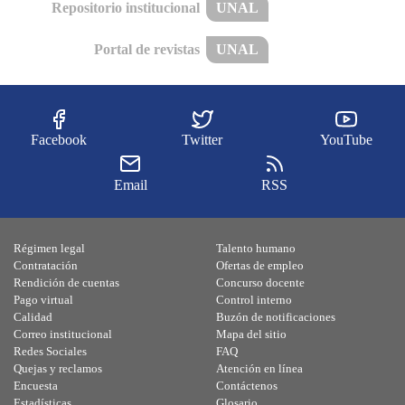
Repositorio institucional
UNAL
Portal de revistas
UNAL
Facebook
Twitter
YouTube
Email
RSS
Régimen legal
Talento humano
Contratación
Ofertas de empleo
Rendición de cuentas
Concurso docente
Pago virtual
Control interno
Calidad
Buzón de notificaciones
Correo institucional
Mapa del sitio
Redes Sociales
FAQ
Quejas y reclamos
Atención en línea
Encuesta
Contáctenos
Estadísticas
Glosario