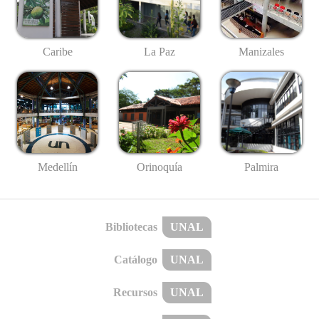
Caribe
La Paz
Manizales
Medellín
Palmira
Orinoquía
Bibliotecas
UNAL
Catálogo
UNAL
Recursos
UNAL