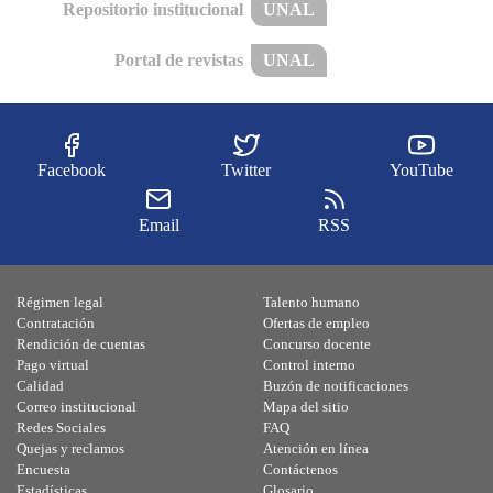
Repositorio institucional
UNAL
Portal de revistas
UNAL
Facebook
Twitter
YouTube
Email
RSS
Régimen legal
Talento humano
Contratación
Ofertas de empleo
Rendición de cuentas
Concurso docente
Pago virtual
Control interno
Calidad
Buzón de notificaciones
Correo institucional
Mapa del sitio
Redes Sociales
FAQ
Quejas y reclamos
Atención en línea
Encuesta
Contáctenos
Estadísticas
Glosario