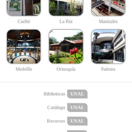
Caribe
La Paz
Manizales
Medellín
Palmira
Orinoquía
Bibliotecas
UNAL
Catálogo
UNAL
Recursos
UNAL