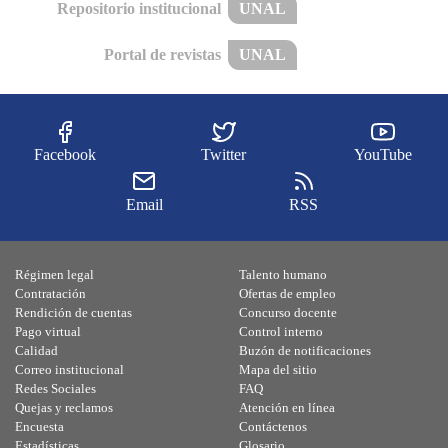
Repositorio institucional
UNAL
Portal de revistas
UNAL
Facebook
Twitter
YouTube
Email
RSS
Régimen legal
Talento humano
Contratación
Ofertas de empleo
Rendición de cuentas
Concurso docente
Pago virtual
Control interno
Calidad
Buzón de notificaciones
Correo institucional
Mapa del sitio
Redes Sociales
FAQ
Quejas y reclamos
Atención en línea
Encuesta
Contáctenos
Estadísticas
Glosario