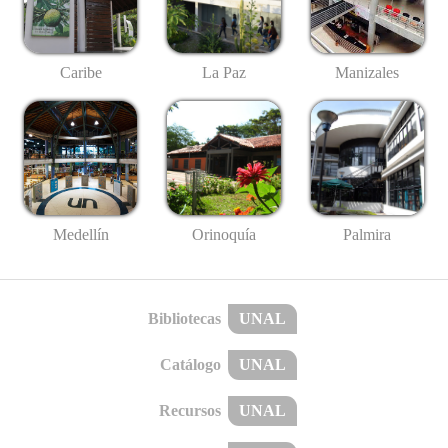
Caribe
La Paz
Manizales
Medellín
Palmira
Orinoquía
Bibliotecas
UNAL
Catálogo
UNAL
Recursos
UNAL